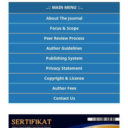
..:: MAIN MENU ::..
About The Journal
Focus & Scope
Peer Review Process
Author Guidelines
Publishing System
Privacy Statement
Copyright & License
Author Fees
Contact Us