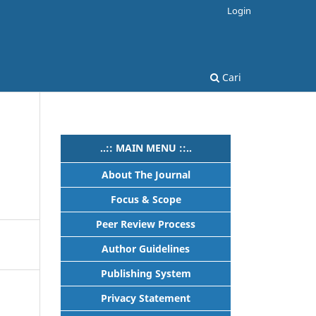
Login
Cari
..:: MAIN MENU ::..
About The Journal
Focus & Scope
Peer Review Process
Author Guidelines
Publishing System
Privacy Statement