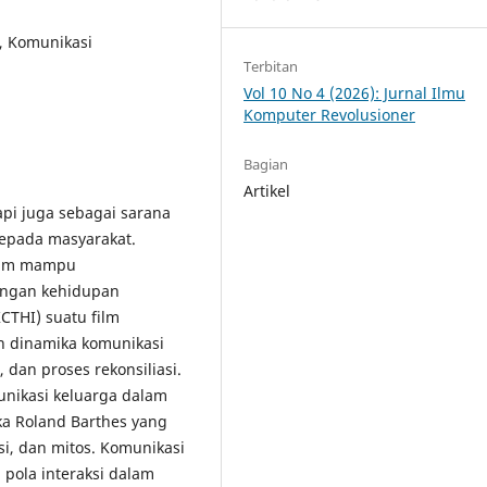
i, Komunikasi
Terbitan
Vol 10 No 4 (2026): Jurnal Ilmu
Komputer Revolusioner
Bagian
Artikel
api juga sebagai sarana
kepada masyarakat.
 film mampu
dengan kehidupan
KCTHI) suatu film
 dinamika komunikasi
 dan proses rekonsiliasi.
unikasi keluarga dalam
a Roland Barthes yang
i, dan mitos. Komunikasi
 pola interaksi dalam