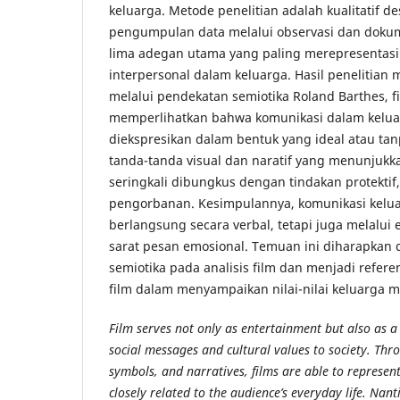
keluarga. Metode penelitian adalah kualitatif de
pengumpulan data melalui observasi dan dokume
lima adegan utama yang paling merepresentasi
interpersonal dalam keluarga. Hasil penelitia
melalui pendekatan semiotika Roland Barthes, 
memperlihatkan bahwa komunikasi dalam keluar
diekspresikan dalam bentuk yang ideal atau tan
tanda-tanda visual dan naratif yang menunjuk
seringkali dibungkus dengan tindakan protektif
pengorbanan. Kesimpulannya, komunikasi kelua
berlangsung secara verbal, tetapi juga melalui 
sarat pesan emosional. Temuan ini diharapkan
semiotika pada analisis film dan menjadi refere
film dalam menyampaikan nilai-nilai keluarga me
Film serves not only as entertainment but also as 
social messages and cultural values to society. Thr
symbols, and narratives, films are able to represent 
closely related to the audience’s everyday life. Nant