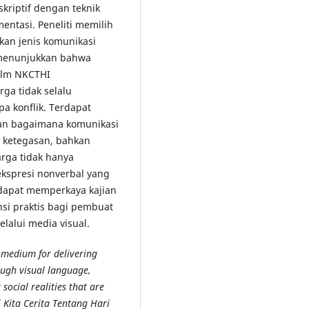
skriptif dengan teknik
ntasi. Peneliti memilih
kan jenis komunikasi
n menunjukkan bahwa
film NKCTHI
ga tidak selalu
pa konflik. Terdapat
kan bagaimana komunikasi
, ketegasan, bahkan
rga tidak hanya
ekspresi nonverbal yang
 dapat memperkaya kajian
nsi praktis bagi pembuat
lalui media visual.
a medium for delivering
ough visual language,
social realities that are
i Kita Cerita Tentang Hari